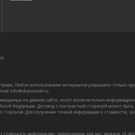
50,
праве. Любое использование материалов разрешено только при 
il: info@vbasseinah.ru
азмещенные на данном сайте, носят исключительно информацион
ийской Федерации. Договор с контрактной стороной может быть
ой стороной. Для получения точной информации о стоимости, с
т содержать информацию, запрещенную для лиц, младше 18 лет