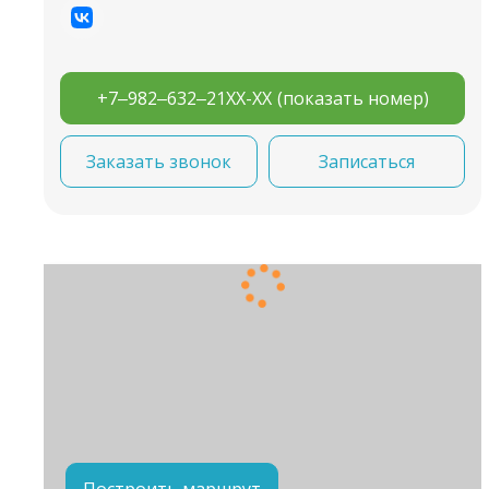
+7‒982‒632‒21XX-XX
(показать номер)
Заказать звонок
Записаться
Построить маршрут