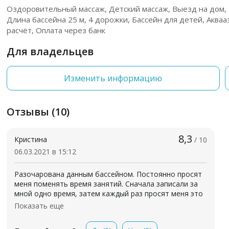
Оздоровительный массаж, Детский массаж, Выезд на дом,
Длина бассейна 25 м, 4 дорожки, Бассейн для детей, Аква
расчёт, Оплата через банк
Для владельцев
Изменить информацию
Отзывы (10)
8,3
Кристина
/ 10
06.03.2021 в 15:12
Разочарована данным бассейном. Постоянно просят
меня поменять время занятий. Сначала записали за
мной одно время, затем каждый раз просят меня это
время поменять. В итоге выдали решение, что они
Показать еще
сами могут менять время по своему желанию. Вход в
бассейн находится прямо на против входной двери.