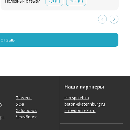
Да
(0)
Нет
(0)
Полезный отзыв?
 отзыв
Наши партнеры
Тюмень
ekb.spcteh.ru
ну
Уфа
beton-ekaterinburg.ru
Хабаровск
stroydom-ekb.ru
рг
Челябинск