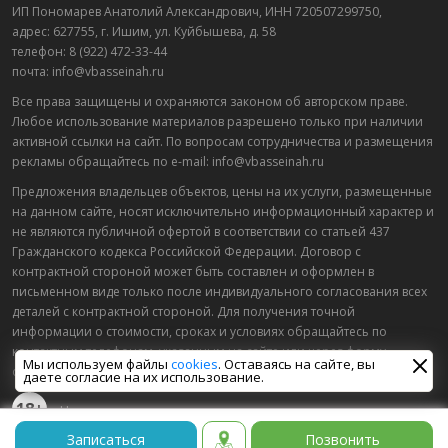
ИП Пономарев Анатолий Александрович, ИНН 720507299750,
адрес: 627755, г. Ишим, ул. Куйбышева, д. 58
телефон: 8 (922) 472-33-44
почта: info@vbasseinah.ru
Все права защищены и охраняются законом об авторском праве.
Любое использование материалов разрешено только при наличии
активной ссылки на сайт. По вопросам сотрудничества и размещения
рекламы обращайтесь по e-mail: info@vbasseinah.ru
Предложения владельцев объектов, цены на их услуги, размещенные
на данном сайте, носят исключительно информационный характер и
не являются публичной офертой в соответствии со статьей 437
Гражданского кодекса Российской Федерации. Договор с
контрактной стороной может быть составлен и оформлен в
письменном виде только после индивидуального согласования всех
деталей с контрактной стороной. Для получения точной
информации о стоимости, сроках и условиях обращайтесь по
контактным телефонам, указанным на сайте или через форму
Мы используем файлы
cookies
. Оставаясь на сайте, вы
обратной связи.
даете согласие на их использование.
18+
Некоторые материалы настоящего раздела могут
содержать информацию, запрещенную для лиц, младше
Записаться
Позвонить