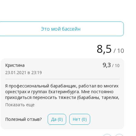
Это мой бассейн
8,5
/ 10
9,3
Кристина
/ 10
23.01.2021 в 23:19
Я профессиональный барабанщик, работал во многих
оркестрах и группах Екатеринбурга. Мне постоянно
приходиться переносить тяжести (барабаны, тарелки,
стойки, колонки) и длительные статические нагрузки
Показать еще
на спину во время игры. С 2008 года меня начали
мучать боли в спине, мышечные спазмы по правой
Да
(0)
Нет
(0)
Полезный отзыв?
стороне от позвоночника между лопаток и при
переходе в поясничный отдел, мрт показало
остеохондроз всех отделов, скалиоз грудо-