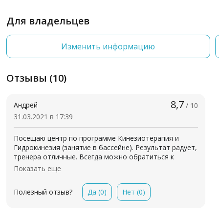
Для владельцев
Изменить информацию
Отзывы (10)
8,7
Андрей
/ 10
31.03.2021 в 17:39
Посещаю центр по программе Кинезиотерапия и
Гидрокинезия (занятие в бассейне). Результат радует,
тренера отличные. Всегда можно обратиться к
доктору за мини консультацией. Рад что посещаю
Показать еще
столь приятный центр! Развития и всех благ. Сервис 5.
Да
(0)
Нет
(0)
Полезный отзыв?