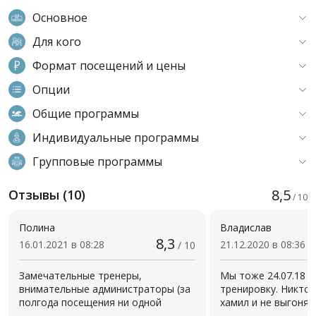
Основное
Для кого
Формат посещений и цены
Опции
Общие программы
Индивидуальные программы
Групповые программы
8,5
Отзывы (10)
/ 10
Полина
Владислав
8,3
16.01.2021 в 08:28
21.12.2020 в 08:36
/ 10
Замечательные тренеры,
Мы тоже 24.07.18 п
внимательные администраторы (за
тренировку. Никто 
полгода посещения ни одной
хамил и не выгонял.
накладки). В фойе можно посидеть
Четвёртое занятие 