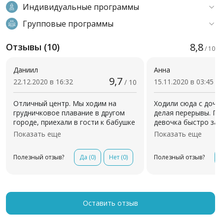
Индивидуальные программы
Групповые программы
8,8
Отзывы (10)
/ 10
Даниил
Анна
9,7
22.12.2020 в 16:32
15.11.2020 в 03:45
/ 10
Отличный центр. Мы ходим на
Ходили сюда с дочко
грудничковое плавание в другом
делая перерывы. П
городе, приехали в гости к бабушке
девочка быстро за
и пришли в «Капитошку», чтобы не
Внимательные и ак
Показать еще
Показать еще
было пробелов. За 4 занятия
инструктора. Был м
прогресс на лицо: малыш наровится
гимнастика и плава
Полезный отзыв?
Да
(0)
Нет
(0)
Полезный отзыв?
ползти в свои почти 5 месяцев и
всегда приятно нах
начал лучше переворачиваться со
доброжелательная
спинки. Разминка как
чистота, для посет
разогревающий массаж перед
водой, для деток 
плаванием, само плавание с
салфетки, крема, в
Оставить отзыв
упражнениями на укрепление мышц.
Рекомендую!
Программа отличная. Хоть и