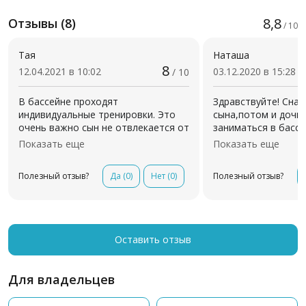
8,8
Отзывы (8)
/ 10
Тая
Наташа
8
12.04.2021 в 10:02
03.12.2020 в 15:28
/ 10
В бассейне проходят
Здравствуйте! Снач
индивидуальные тренировки. Это
сына,потом и дочь
очень важно сын не отвлекается от
заниматься в басс
занятий на др детей
нравится. Тренер 
Показать еще
Показать еще
Замечательный инструктор
приветлива и добр
Наталья. На первом же сеансе
занимаемся у нее.
Полезный отзыв?
Да
(0)
Нет
(0)
Полезный отзыв?
рассказала структуру занятия.
сервис,есть возмо
Расположила к себе ребенка.
записаться не меся
Сейчас он ждёт каждой тренировки
рекомендую!
! Рекомендую!
Оставить отзыв
Для владельцев