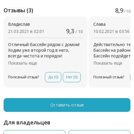
8,9
Отзывы (3)
/ 10
Владислав
Слава
9,3
21.03.2021 в 02:01
10.02.2021 в 03:56
/ 10
Отличный бассейн рядом с домом!
Действительно теп
Ходим уже второй год в него,
бассейн на районе 
всегда чистота и порядок!
Бассейн подойдет 
Администраторы всегда подберут
новорожденным, 
Показать еще
Показать еще
удобное расписание. Отдельное
научить ребенка пл
спасибо тренерам!!! К каждому
взрослых существу
Полезный отзыв?
Да
(0)
Нет
(0)
Полезный отзыв?
ребёнку индивидуальный подход,
аквааэробике, рас
теперь сын плавает лучше нас)
массаж в воде Wats
Васильевна научить
кто давно вырос а 
научился. Никогда 
Оставить отзыв
начать. Рекомендую
Для владельцев